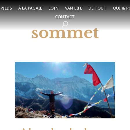
 PIEDS
À LA PAGAIE
LOIN
VAN LIFE
DE TOUT
QUI & P
CONTACT
sommet