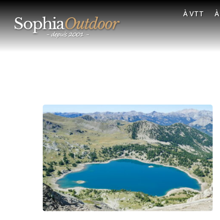
À VTT
À