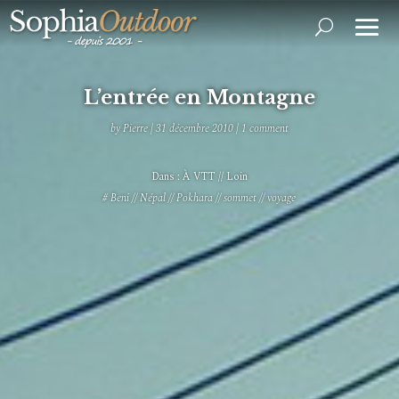
L’entrée en Montagne
by
Pierre
|
31 décembre 2010
|
1 comment
Dans :
À VTT
//
Loin
#
Beni
//
Népal
//
Pokhara
//
sommet
//
voyage