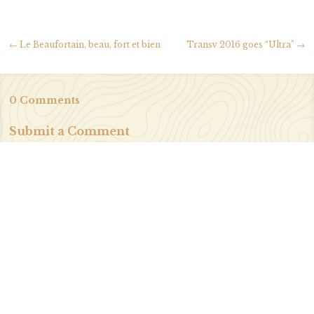
←
Le Beaufortain, beau, fort et bien
Transv 2016 goes “Ultra”
→
0 Comments
Submit a Comment
Votre adresse e-mail ne sera pas publiée.
Les champs
obligatoires sont indiqués avec
*