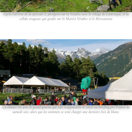
Après l’arrivée de la spéciale 2, plongeon sur la Vésubie avec le village de Lantosque, et la
cellule orageuse qui gonfle sur St Martin Vésubie et le Mercantour.
La chance est avec le grand gourou qui fait réapparaitre le soleil au briefing pré-Transv du
samedi soir, alors que les sommets se sont chargés une dernière fois de blanc.