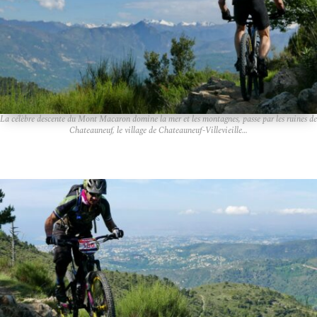
La célèbre descente du Mont Macaron domine la mer et les montagnes, passe par les ruines de
Chateauneuf, le village de Chateauneuf-Villevieille…