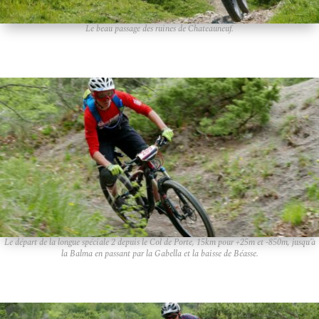
Le beau passage des ruines de Chateauneuf.
Le départ de la longue spéciale 2 depuis le Col de Porte, 15km pour +25m et -850m, jusqu’à
la Balma en passant par la Gabella et la baisse de Béasse.