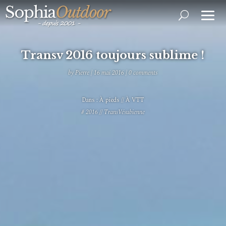
Transv 2016 toujours sublime !
by
Pierre
|
16 mai 2016
|
0 comments
Dans :
À pieds
//
À VTT
#
2016
//
TransVésubienne