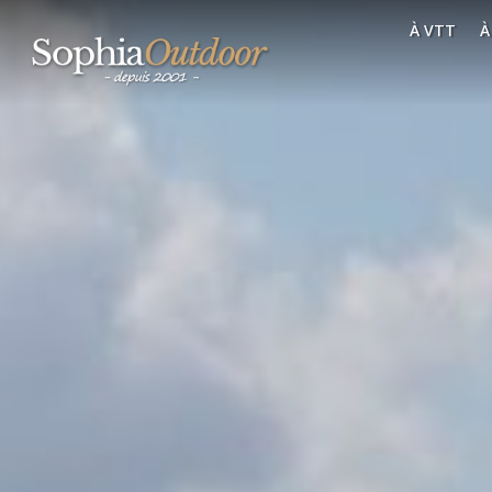
À VTT
À