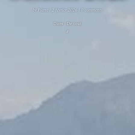
by
Pierre
|
2 février 2026
|
0 comments
Dans :
De tout
#